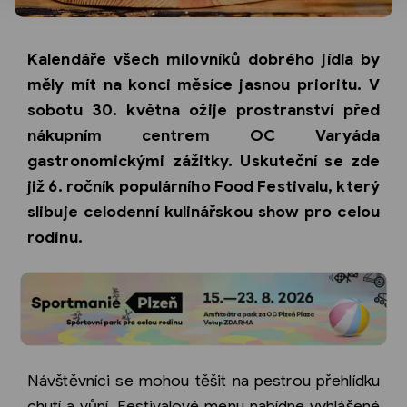
Kalendáře všech milovníků dobrého jídla by
měly mít na konci měsíce jasnou prioritu. V
sobotu 30. května ožije prostranství před
nákupním centrem OC Varyáda
gastronomickými zážitky. Uskuteční se zde
již 6. ročník populárního Food Festivalu, který
slibuje celodenní kulinářskou show pro celou
rodinu.
Návštěvníci se mohou těšit na pestrou přehlídku
chutí a vůní. Festivalové menu nabídne vyhlášené