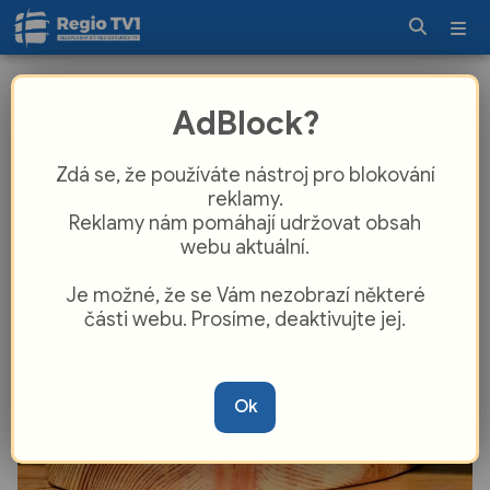
Karlovy Vary čeká gastro jízda: Před
AdBlock?
Varyádu míří Food Festival, láká i na
dubajské jahody zdarma
Zdá se, že používáte nástroj pro blokování
reklamy.
Reklamy nám pomáhají udržovat obsah
webu aktuální.
Je možné, že se Vám nezobrazí některé
části webu. Prosíme, deaktivujte jej.
Ok