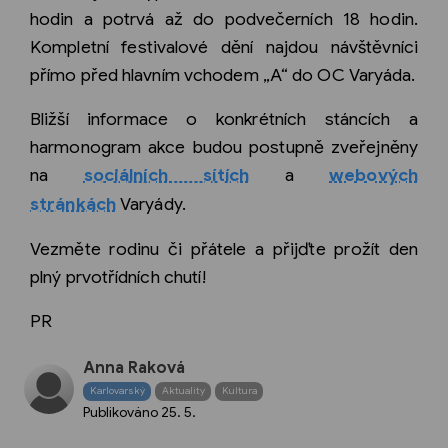
hodin a potrvá až do podvečerních 18 hodin.
Kompletní festivalové dění najdou návštěvníci
přímo před hlavním vchodem „A“ do OC Varyáda.
Bližší informace o konkrétních stáncích a
harmonogram akce budou postupně zveřejněny
na
sociálních sítích
a
webových
stránkách
Varyády.
Vezměte rodinu či přátele a přijďte prožít den
plný prvotřídních chutí!
PR
Anna Raková
Karlovarský
Aktuality
Kultura
Publikováno
25. 5.