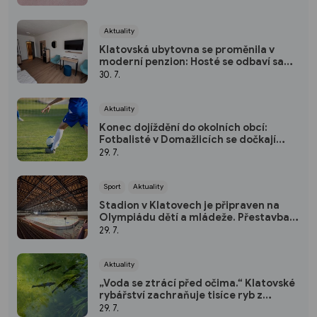
Aktuality
Klatovská ubytovna se proměnila v
moderní penzion: Hosté se odbaví sami
pomocí kódu
30. 7.
Aktuality
Konec dojíždění do okolních obcí:
Fotbalisté v Domažlicích se dočkají
nového hřiště
29. 7.
Sport
Aktuality
Stadion v Klatovech je připraven na
Olympiádu dětí a mládeže. Přestavba
vyšla na 50 milionů
29. 7.
Aktuality
„Voda se ztrácí před očima.“ Klatovské
rybářství zachraňuje tisíce ryb z
vysychajících rybníků
29. 7.