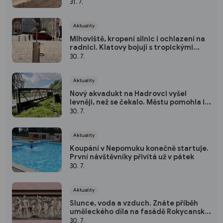
parkoviště pro zaměstnance
31. 7.
Aktuality
Mlhoviště, kropení silnic i ochlazení na
radnici. Klatovy bojují s tropickými
vedry
30. 7.
Aktuality
Nový akvadukt na Hadrovci vyšel
levněji, než se čekalo. Městu pomohla i
krajská dotace
30. 7.
Aktuality
Koupání v Nepomuku konečně startuje.
První návštěvníky přivítá už v pátek
30. 7.
Aktuality
Slunce, voda a vzduch. Znáte příběh
uměleckého díla na fasádě Rokycanské
nemocnice?
30. 7.