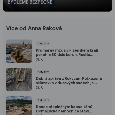
BYDLEME BEZPEČNĚ
Více od Anna Raková
Aktuality
Průměrná mzda v Plzeňském kraji
pokořila 50 tisíc korun. Rostla
nejrychleji za pět let
31. 7.
Aktuality
Dobrá zpráva z Rokycan: Poškozená
skluzavka v Husových sadech je
opravena
31. 7.
Aktuality
Konec přeplněným kapacitám?
Domažlická nemocnice staví