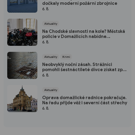
dočkaly moderní požární zbrojnice
6. 8.
Aktuality
Na Chodské slavnosti na kole? Městská
policie v Domažlicích nabídne
bezplatnou úschovnu
6. 8.
Aktuality
Krimi
Neobvyklý noční zásah. Strážníci
pomohli šestnáctileté dívce získat zpět
mobil
6. 8.
Aktuality
Oprava domažlické radnice pokračuje.
Na řadu přijde věž i severní část střechy
6. 8.