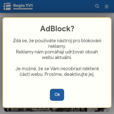
Jak vypadal Cheb a okolí před
AdBlock?
desítkami let? Archiv představí
unikátní historické fotografie
Zdá se, že používáte nástroj pro blokování
reklamy.
Reklamy nám pomáhají udržovat obsah
webu aktuální.
Je možné, že se Vám nezobrazí některé
části webu. Prosíme, deaktivujte jej.
Ok