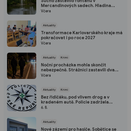
Sucho zastavilo fontánu v
Mercandinových sadech. Hladina
rybníka výrazně klesla
Včera
Aktuality
Transformace Karlovarského kraje má
pokračovat i po roce 2027
Včera
Aktuality
Krimi
Noční procházka mohla skončit
nebezpečně. Strážníci zastavili dva
mladíky mířící do Bohatic
Včera
Aktuality
Krimi
Bez řidičáku, pod vlivem drog a v
kradeném autě. Policie zadržela
třicetiletého muže
6. 8.
Aktuality
Nové zázemí pro hasiče. Sobětice se