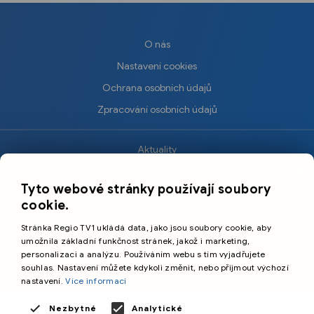
O nás
Nastavení cookies
Ochrana osobních údajů
Zpracování osobních údajů
Aktuality
×
Krimi
Tyto webové stránky používají soubory
Sport
cookie.
Kultura
Stránka Regio TV1 ukládá data, jako jsou soubory cookie, aby
Cestování
umožnila základní funkčnost stránek, jakož i marketing,
personalizaci a analýzu. Používáním webu s tím vyjadřujete
souhlas. Nastavení můžete kdykoli změnit, nebo přijmout výchozí
©️
Primetime Media s.r.o.
nastavení.
Více informací
Všeobecné podmínky
Nezbytné
Analytické