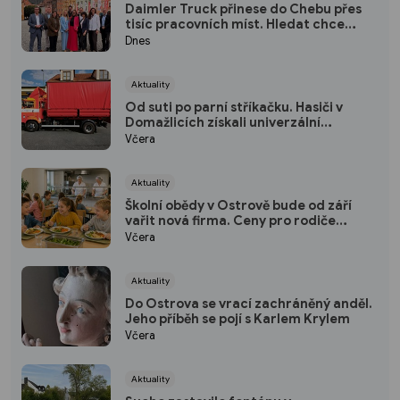
Daimler Truck přinese do Chebu přes
tisíc pracovních míst. Hledat chce
hlavně lidi z regionu
Dnes
Aktuality
Od suti po parní stříkačku. Hasiči v
Domažlicích získali univerzální
kontejner
Včera
Aktuality
Školní obědy v Ostrově bude od září
vařit nová firma. Ceny pro rodiče
zůstávají stejné
Včera
Aktuality
Do Ostrova se vrací zachráněný anděl.
Jeho příběh se pojí s Karlem Krylem
Včera
Aktuality