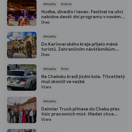
Aktuality
Kultura
Hudba, divadlo i tanec. Festival na ulici
nabídne devět dní programu v novém
prostředí
Dnes
Aktuality
Do Karlovarského kraje přijelo méně
turistů. Zahraničním návštěvníkům
dominují Němci
Dnes
Aktuality
Krimi
Na Chebsku kradl jízdní kola. Třicetiletý
muž skončil ve vazbě
Včera
Aktuality
Daimler Truck přinese do Chebu přes
tisíc pracovních míst. Hledat chce
hlavně lidi z regionu
Včera