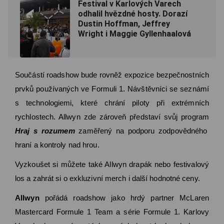
Festival v Karlových Varech
odhalil hvězdné hosty. Dorazí
Dustin Hoffman, Jeffrey
Wright i Maggie Gyllenhaalová
Součástí roadshow bude rovněž expozice bezpečnostních
prvků používaných ve Formuli 1. Návštěvníci se seznámí
s technologiemi, které chrání piloty při extrémních
rychlostech. Allwyn zde zároveň představí svůj program
Hraj s rozumem
zaměřený na podporu zodpovědného
hraní a kontroly nad hrou.
Vyzkoušet si můžete také Allwyn drapák nebo festivalový
los a zahrát si o exkluzivní merch i další hodnotné ceny.
Allwyn
pořádá roadshow jako hrdý partner McLaren
Mastercard Formule 1 Team a série Formule 1. Karlovy