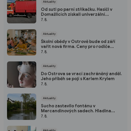
Aktuality
Od suti po parní stříkačku. Hasiči v
Domažlicích získali univerzální
kontejner
7. 8.
Aktuality
Školní obědy v Ostrově bude od září
vařit nová firma. Ceny pro rodiče
zůstávají stejné
7. 8.
Aktuality
Do Ostrova se vrací zachráněný anděl.
Jeho příběh se pojí s Karlem Krylem
7. 8.
Aktuality
Sucho zastavilo fontánu v
Mercandinových sadech. Hladina
rybníka výrazně klesla
7. 8.
Aktuality