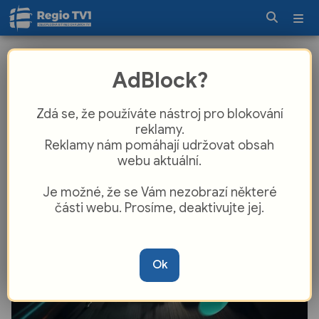
Formule 1 míří do Karlových Varů.
AdBlock?
Návštěvníci si prohlédnou showcar
McLarenu i vyzkouší závodní
Zdá se, že používáte nástroj pro blokování
simulátory
reklamy.
Reklamy nám pomáhají udržovat obsah
webu aktuální.
Je možné, že se Vám nezobrazí některé
části webu. Prosíme, deaktivujte jej.
Ok