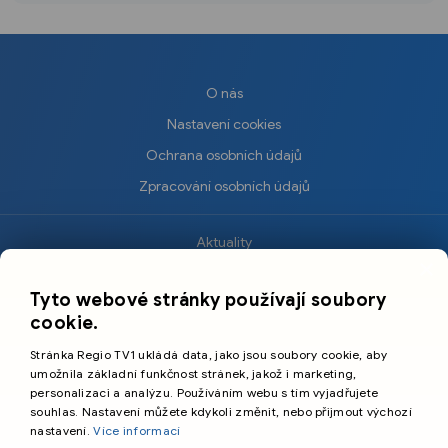
O nás
Nastavení cookies
Ochrana osobních údajů
Zpracování osobních údajů
Aktuality
×
Krimi
Tyto webové stránky používají soubory
Sport
cookie.
Kultura
Stránka Regio TV1 ukládá data, jako jsou soubory cookie, aby
Cestování
umožnila základní funkčnost stránek, jakož i marketing,
personalizaci a analýzu. Používáním webu s tím vyjadřujete
souhlas. Nastavení můžete kdykoli změnit, nebo přijmout výchozí
©️
Primetime Media s.r.o.
nastavení.
Více informací
Všeobecné podmínky