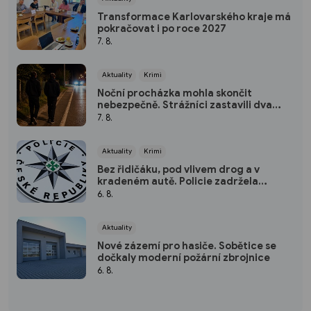
Transformace Karlovarského kraje má
pokračovat i po roce 2027
7. 8.
Aktuality
Krimi
Noční procházka mohla skončit
nebezpečně. Strážníci zastavili dva
mladíky mířící do Bohatic
7. 8.
Aktuality
Krimi
Bez řidičáku, pod vlivem drog a v
kradeném autě. Policie zadržela
třicetiletého muže
6. 8.
Aktuality
Nové zázemí pro hasiče. Sobětice se
dočkaly moderní požární zbrojnice
6. 8.