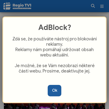
Už za pár dní startuje festival Hvězdy
AdBlock?
nad Vltavou. Vrcholem bude unikátní
spojení Pavla Šporcla a legendárního
Zdá se, že používáte nástroj pro blokování
English Chamber Orchestra
reklamy.
Reklamy nám pomáhají udržovat obsah
webu aktuální.
Je možné, že se Vám nezobrazí některé
části webu. Prosíme, deaktivujte jej.
Ok