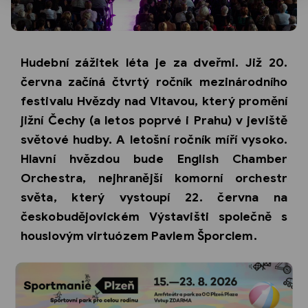
Hudební zážitek léta je za dveřmi. Již 20.
června začíná čtvrtý ročník mezinárodního
festivalu Hvězdy nad Vltavou, který promění
jižní Čechy (a letos poprvé i Prahu) v jeviště
světové hudby. A letošní ročník míří vysoko.
Hlavní hvězdou bude English Chamber
Orchestra, nejhranější komorní orchestr
světa, který vystoupí 22. června na
českobudějovickém Výstavišti společně s
houslovým virtuózem Pavlem Šporclem.