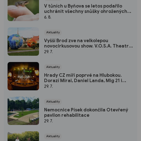
V tůních u Byňova se letos podařilo
uchránit všechny snůšky ohrožených
skokanů štíhlých. Louky Rudiho Mattoni
6. 8.
lákají i čápy nebo vážky
Aktuality
Vyšší Brod zve na velkolepou
novocirkusovou show. V.O.S.A. Theatre
promění klášterní zahradu v kouzelný
29. 7.
vesmír
Aktuality
Hrady CZ míří poprvé na Hlubokou.
Dorazí Mirai, Daniel Landa, Mig 21 i
Rybičky 48
29. 7.
Aktuality
Nemocnice Písek dokončila Otevřený
pavilon rehabilitace
29. 7.
Aktuality