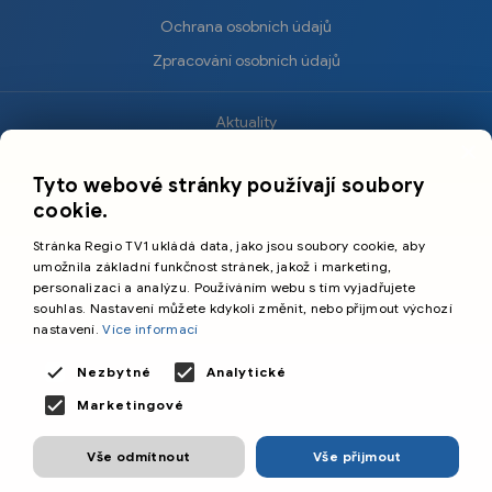
Ochrana osobních údajů
Zpracování osobních údajů
Aktuality
×
Krimi
Tyto webové stránky používají soubory
Sport
cookie.
Kultura
Stránka Regio TV1 ukládá data, jako jsou soubory cookie, aby
Cestování
umožnila základní funkčnost stránek, jakož i marketing,
personalizaci a analýzu. Používáním webu s tím vyjadřujete
souhlas. Nastavení můžete kdykoli změnit, nebo přijmout výchozí
©️
Primetime Media s.r.o.
nastavení.
Více informací
Všeobecné podmínky
Nezbytné
Analytické
Marketingové
Vše odmítnout
Vše přijmout