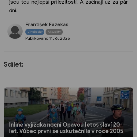
jsou tou nejlepší příležitostí. A začínají už za pár
dní.
František Fazekas
Jihočeský
Aktuality
Publikováno
11. 6. 2025
Sdílet:
Inline vyjížďka noční Opavou letos slaví 20
let. Vůbec první se uskutečnila v roce 2005