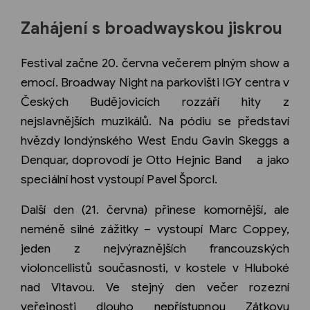
Zahájení s broadwayskou jiskrou
Festival začne 20. června večerem plným show a
emocí. Broadway Night na parkovišti IGY centra v
Českých Budějovicích rozzáří hity z
nejslavnějších muzikálů. Na pódiu se představí
hvězdy londýnského West Endu Gavin Skeggs a
Denquar, doprovodí je Otto Hejnic Band a jako
speciální host vystoupí Pavel Šporcl.
Další den (21. června) přinese komornější, ale
neméně silné zážitky – vystoupí Marc Coppey,
jeden z nejvýraznějších francouzských
violoncellistů současnosti, v kostele v Hluboké
nad Vltavou. Ve stejný den večer rozezní
veřejnosti dlouho nepřístupnou Zátkovu