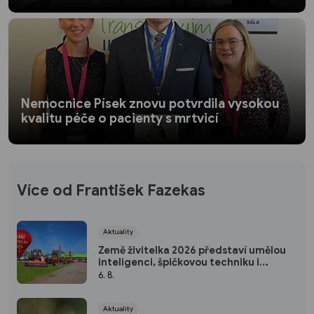
Nemocnice Písek znovu potvrdila vysokou
kvalitu péče o pacienty s mrtvicí
Více od František Fazekas
Aktuality
Země živitelka 2026 představí umělou
inteligenci, špičkovou techniku i
rekordní přehlídku hospodářských
6. 8.
zvířat
Aktuality