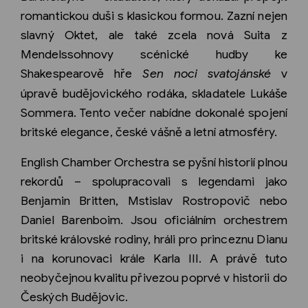
romantickou duši s klasickou formou. Zazní nejen
slavný Oktet, ale také zcela nová Suita z
Mendelssohnovy scénické hudby ke
Shakespearově hře
Sen noci svatojánské
v
úpravě budějovického rodáka, skladatele Lukáše
Sommera. Tento večer nabídne dokonalé spojení
britské elegance, české vášně a letní atmosféry.
English Chamber Orchestra se pyšní historií plnou
rekordů – spolupracovali s legendami jako
Benjamin Britten, Mstislav Rostropovič nebo
Daniel Barenboim. Jsou oficiálním orchestrem
britské královské rodiny, hráli pro princeznu Dianu
i na korunovaci krále Karla III. A právě tuto
neobyčejnou kvalitu přivezou poprvé v historii do
Českých Budějovic.