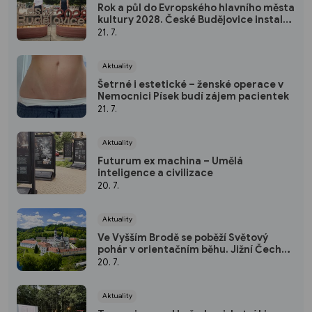
Rok a půl do Evropského hlavního města
kultury 2028. České Budějovice instalují
první symbol titulárního roku z
21. 7.
recyklovaného materiálu do veřejného
p
Aktuality
Šetrné i estetické – ženské operace v
Nemocnici Písek budí zájem pacientek
21. 7.
Aktuality
Futurum ex machina – Umělá
inteligence a civilizace
20. 7.
Aktuality
Ve Vyšším Brodě se poběží Světový
pohár v orientačním běhu. Jižní Čechy
budou poprvé hostit absolutní světovou
20. 7.
elitu
Aktuality