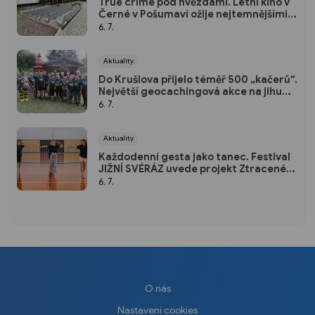
True crime pod hvězdami. Letní kino v
Černé v Pošumaví ožije nejtemnějšími
příběhy jižních Čech
6. 7.
Aktuality
Do Krušlova přijelo téměř 500 „kačerů“.
Největší geocachingová akce na jihu
Čech podpořila rozvoj Machova včelína
6. 7.
Aktuality
Každodenní gesta jako tanec. Festival
JIŽNÍ SVÉRÁZ uvede projekt Ztracené
pohyby
6. 7.
O nás
Nastavení cookies